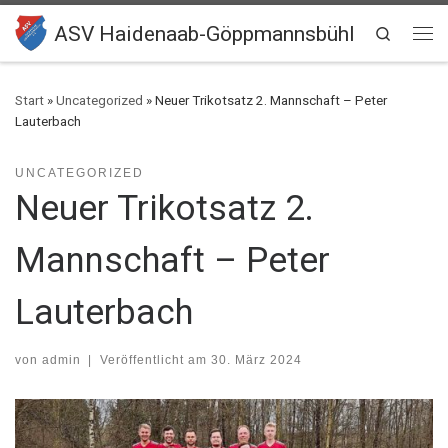
Zum Inhalt springen
ASV Haidenaab-Göppmannsbühl
Search
Me
Start
»
Uncategorized
»
Neuer Trikotsatz 2. Mannschaft – Peter
Lauterbach
UNCATEGORIZED
Neuer Trikotsatz 2.
Mannschaft – Peter
Lauterbach
von
admin
|
Veröffentlicht am
30. März 2024