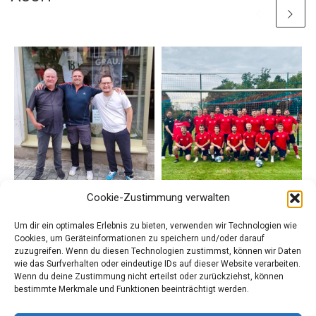
Cookie-Zustimmung verwalten
Veröffentlicht am
16. Juni 2024
Veröffentlicht am
9. August
ASV Spieler mit eigenen
2023
Um dir ein optimales Erlebnis zu bieten, verwenden wir Technologien wie
Neue Aufwärmtrikots –
Friseursalon
Cookies, um Geräteinformationen zu speichern und/oder darauf
Kupfer Joe
zuzugreifen. Wenn du diesen Technologien zustimmst, können wir Daten
wie das Surfverhalten oder eindeutige IDs auf dieser Website verarbeiten.
Wenn du deine Zustimmung nicht erteilst oder zurückziehst, können
bestimmte Merkmale und Funktionen beeinträchtigt werden.